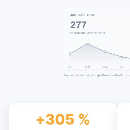
+
305
 %