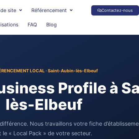
de site
Référencement
Contactez-nous
isations
FAQ
Blog
ÉRENCEMENT LOCAL · Saint-Aubin-lès-Elbeuf
siness Profile à S
lès-Elbeuf
t la différence. Nous travaillons votre fiche d’établis
t le « Local Pack » de votre secteur.