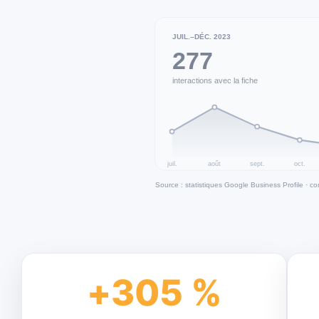
+
305
 %