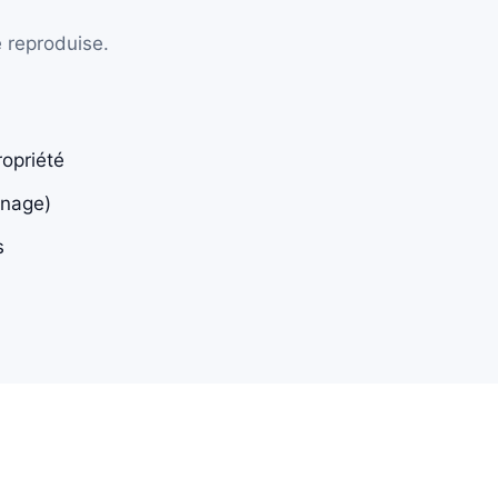
e reproduise.
ropriété
nnage)
s