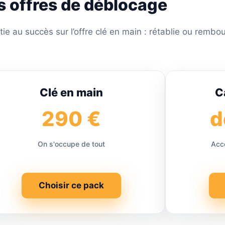
s offres de déblocage
 au succès sur l’offre clé en main : rétablie ou rembo
Clé en main
C
290 €
d
On s'occupe de tout
Accè
Choisir ce pack