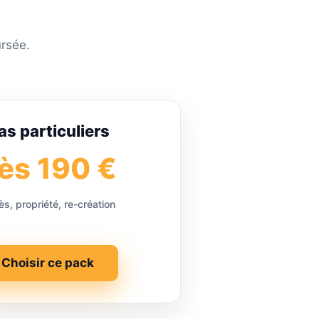
ursée.
as particuliers
ès 190 €
s, propriété, re-création
Choisir ce pack